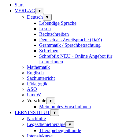
Start
VERLAG
▼
Deutsch
▼
Lebendige Sprache
Lesen
Rechtschreiben
Deutsch als Zweitsprache (DaZ)
Grammatik / Sprachbetrachtung
Schreiben
Schreibfix NEU - Online Angebot für
LehrerInnen
Mathematik
Englisch
Sachunterricht
Pädagogik
ASO
UmeW
Vorschule
▼
Mein buntes Vorschulbuch
LERNINSTITUT
▼
Nachhilfe
Legasthenietherapie
▼
Therapiebegleithunde
Intensivkurse