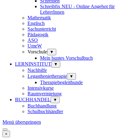
Schreiben
Schreibfix NEU - Online Angebot für
LehrerInnen
Mathematik
Englisch
Sachunterricht
Pädagogik
ASO
UmeW
Vorschule
▼
Mein buntes Vorschulbuch
LERNINSTITUT
▼
Nachhilfe
Legasthenietherapie
▼
Therapiebegleithunde
Intensivkurse
Raumvermietung
BUCHHANDEL
▼
Buchhandlung
Schulbuchhändler
Menü überspringen
×